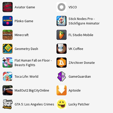
Aviator Game
VSCO
Stick Nodes Pro -
Plinko Game
Stickfigure Animator
Minecraft
FL Studio Mobile
Geometry Dash
VK Coffee
Flat Human Fall on Floor -
ZArchiver Donate
Beasts Fights
Toca Life: World
GameGuardian
MadOut2 BigCityOnline
Aptoide
GTA 5: Los Angeles Crimes
Lucky Patcher