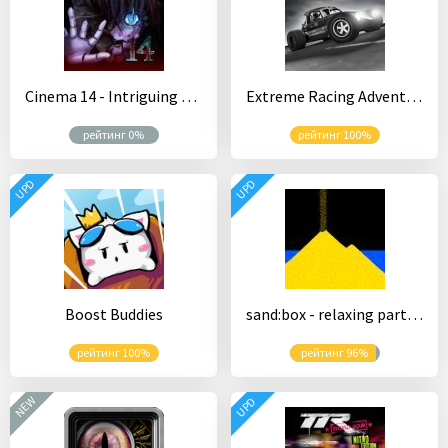
Cinema 14 - Intriguing Mystery Escape Game
Extreme Racing Adventure
рейтинг 0%
рейтинг 100%
UPD
UPD
Boost Buddies
sand:box - relaxing particle engine
рейтинг 100%
рейтинг 96%
NEW
UPD