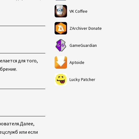
VK Coffee
ZArchiver Donate
GameGuardian
лается для того,
Aptoide
брение.
Lucky Patcher
зователя.
Далее,
пецслужб или если