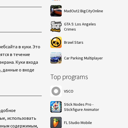
MadOut2 BigCityOnline
GTA 5: Los Angeles
Crimes
Brawl Stars
ебсайта в куки. Это
ятся в течение
Car Parking Multiplayer
экрана. Куки входа
, данные о входе
Top programs
VSCO
Stick Nodes Pro -
Stickfigure Animator
подобное
ые, использовать
FL Studio Mobile
енным содержимым,