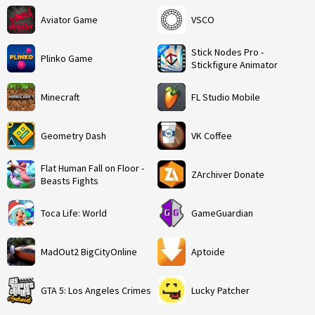
Aviator Game
VSCO
Stick Nodes Pro -
Plinko Game
Stickfigure Animator
Minecraft
FL Studio Mobile
Geometry Dash
VK Coffee
Flat Human Fall on Floor -
ZArchiver Donate
Beasts Fights
Toca Life: World
GameGuardian
MadOut2 BigCityOnline
Aptoide
GTA 5: Los Angeles Crimes
Lucky Patcher