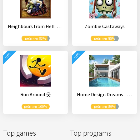
Neighbours from Hell: Season 1
Zombie Castaways
рейтинг 93%
рейтинг 85%
UPD
UPD
Run Around 웃
Home Design Dreams - Design My Dream House Games
рейтинг 100%
рейтинг 89%
Top games
Top programs