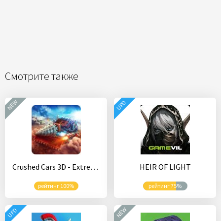
Смотрите также
NEW
UPD
Crushed Cars 3D - Extreme car racing shooter
HEIR OF LIGHT
рейтинг 100%
рейтинг 75%
NEW
UPD