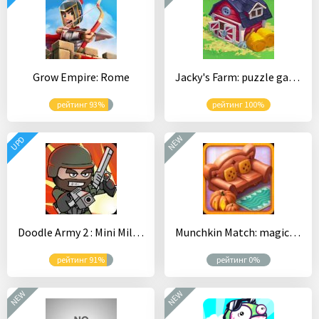
Grow Empire: Rome
Jacky's Farm: puzzle game
рейтинг 93%
рейтинг 100%
NEW
UPD
Doodle Army 2 : Mini Militia
Munchkin Match: magic home building
рейтинг 91%
рейтинг 0%
NEW
NEW