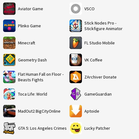
Aviator Game
VSCO
Stick Nodes Pro -
Plinko Game
Stickfigure Animator
Minecraft
FL Studio Mobile
Geometry Dash
VK Coffee
Flat Human Fall on Floor -
ZArchiver Donate
Beasts Fights
Toca Life: World
GameGuardian
MadOut2 BigCityOnline
Aptoide
GTA 5: Los Angeles Crimes
Lucky Patcher