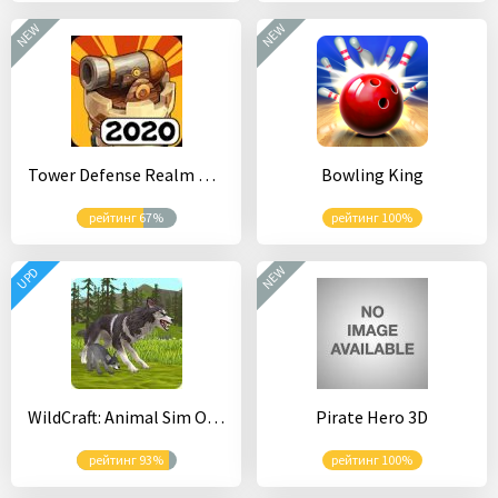
NEW
NEW
Tower Defense Realm King: (Epic TD Strategy)
Bowling King
рейтинг 67%
рейтинг 100%
NEW
UPD
WildCraft: Animal Sim Online 3D
Pirate Hero 3D
рейтинг 93%
рейтинг 100%