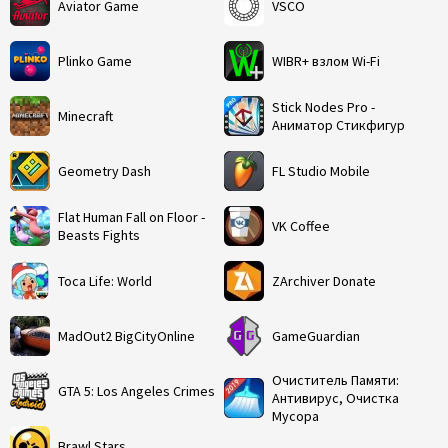
Aviator Game
VSCO
Plinko Game
WIBR+ взлом Wi-Fi
Stick Nodes Pro -
Minecraft
Аниматор Стикфигур
Geometry Dash
FL Studio Mobile
Flat Human Fall on Floor -
VK Coffee
Beasts Fights
Toca Life: World
ZArchiver Donate
MadOut2 BigCityOnline
GameGuardian
Очиститель Памяти:
GTA 5: Los Angeles Crimes
Антивирус, Очистка
Мусора
Brawl Stars