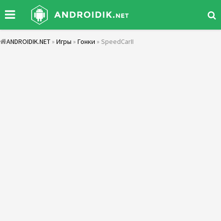
ANDROIDIK.NET
»
Игры
»
Гонки
» SpeedCarII