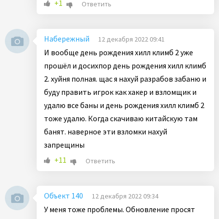
+1
Ответить
Набережный
12 декабря 2022 09:41
И вообще день рождения хилл климб 2 уже
прошёл и досихпор день рождения хилл климб
2. хуйня полная. щас я нахуй разрабов забаню и
буду править игрок как хакер и взломщик и
удалю все баны и день рождения хилл климб 2
тоже удалю. Когда скачиваю китайскую там
банят. наверное эти взломки нахуй
запрещины
+11
Ответить
Объект 140
12 декабря 2022 09:34
У меня тоже проблемы. Обновление просят