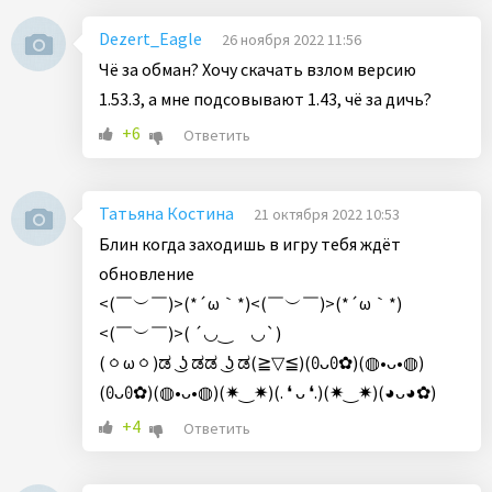
Dezert_Eagle
26 ноября 2022 11:56
Чё за обман? Хочу скачать взлом версию
1.53.3, а мне подсовывают 1.43, чё за дичь?
+6
Ответить
Татьяна Костина
21 октября 2022 10:53
Блин когда заходишь в игру тебя ждёт
обновление
<⁠(⁠￣⁠︶⁠￣⁠)⁠>(⁠*⁠´⁠ω⁠｀⁠*⁠)<⁠(⁠￣⁠︶⁠￣⁠)⁠>(⁠*⁠´⁠ω⁠｀⁠*⁠)
<⁠(⁠￣⁠︶⁠￣⁠)⁠>(⁠ ⁠´⁠◡⁠‿⁠ゝ⁠◡⁠`⁠)
(⁠ㆁ⁠ω⁠ㆁ⁠)ಡ⁠ ͜⁠ ⁠ʖ⁠ ⁠ಡಡ⁠ ͜⁠ ⁠ʖ⁠ ⁠ಡ(⁠≧⁠▽⁠≦⁠)(⁠ʘ⁠ᴗ⁠ʘ⁠✿⁠)(⁠◍⁠•⁠ᴗ⁠•⁠◍⁠)
(⁠ʘ⁠ᴗ⁠ʘ⁠✿⁠)(⁠◍⁠•⁠ᴗ⁠•⁠◍⁠)(⁠✷⁠‿⁠✷⁠)(⁠.⁠ ⁠❛⁠ ⁠ᴗ⁠ ⁠❛⁠.⁠)(⁠✷⁠‿⁠✷⁠)(⁠◕⁠ᴗ⁠◕⁠✿⁠)
+4
Ответить