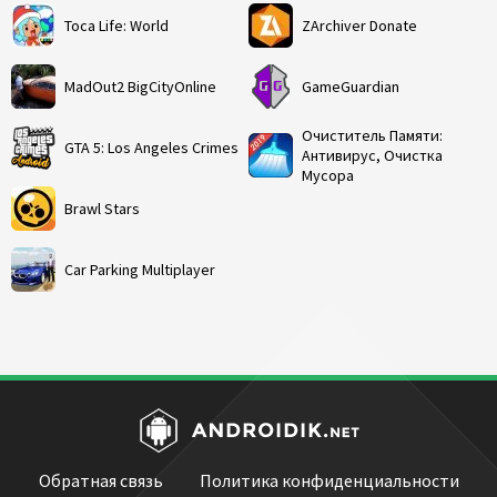
Toca Life: World
ZArchiver Donate
MadOut2 BigCityOnline
GameGuardian
Очиститель Памяти:
GTA 5: Los Angeles Crimes
Антивирус, Очистка
Мусора
Brawl Stars
Car Parking Multiplayer
Обратная связь
Политика конфиденциальности