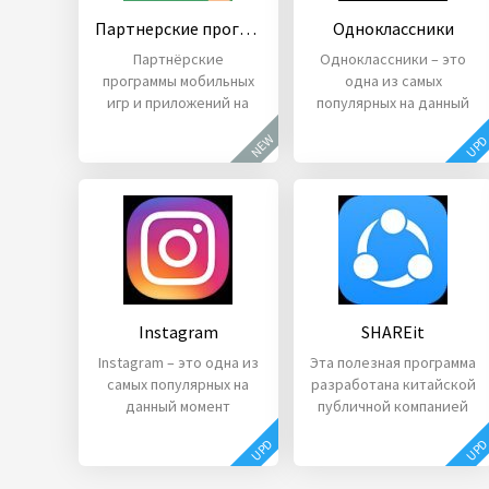
Партнерские программы мобильных игр и приложений на Android
Одноклассники
Партнёрские
Одноклассники – это
программы мобильных
одна из самых
игр и приложений на
популярных на данный
Android – заработок за
момент социальных
NEW
UP
установки,
сетей в России и
регистрации и
ближайшем
Instagram
SHAREit
Instagram – это одна из
Эта полезная программа
самых популярных на
разработана китайской
данный момент
публичной компанией
социальных сетей, в
Lenovo и впервой ее
UPD
UP
основу, которой
можно было