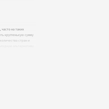
 часто на таких
ть кругленькую сумму
количества стран и
ыгодную альтернативу
ожно в любое удобное
именно:
особные существенно
убрики «ТОР 100 игр» и