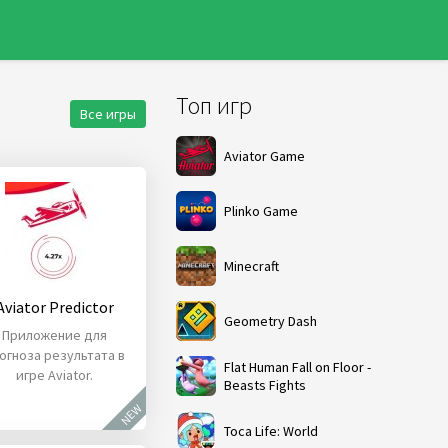
Топ игр
Все игры
Aviator Game
Plinko Game
Minecraft
Aviator Predictor
Geometry Dash
Приложение для
огноза результата в
Flat Human Fall on Floor -
игре Aviator.
Beasts Fights
NEW
Toca Life: World