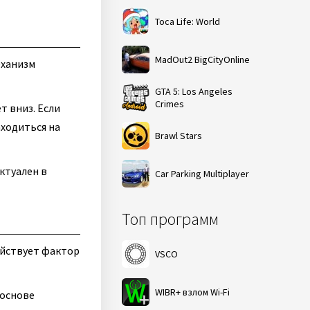
Toca Life: World
MadOut2 BigCityOnline
еханизм
GTA 5: Los Angeles
Crimes
т вниз. Если
аходиться на
Brawl Stars
ктуален в
Car Parking Multiplayer
Топ программ
ействует фактор
VSCO
WIBR+ взлом Wi-Fi
 основе