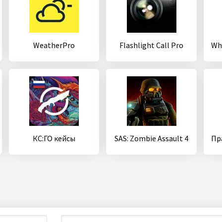
WeatherPro
Flashlight Call Pro
КС:ГО кейсы
SAS: Zombie Assault 4