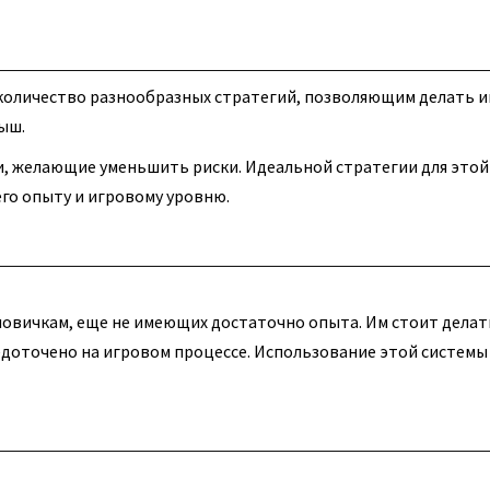
оличество разнообразных стратегий, позволяющим делать и
ыш.
и, желающие уменьшить риски. Идеальной стратегии для этой
го опыту и игровому уровню.
 новичкам, еще не имеющих достаточно опыта. Им стоит дела
доточено на игровом процессе. Использование этой системы