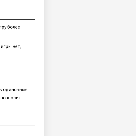
гру более
 игры нет,
ть одиночные
 позволит