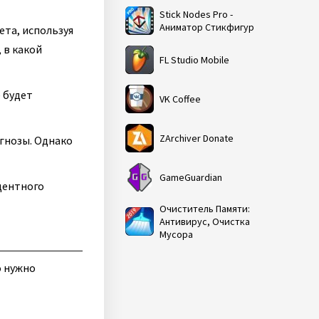
Stick Nodes Pro -
Аниматор Стикфигур
ета, используя
 в какой
FL Studio Mobile
 будет
VK Coffee
ZArchiver Donate
огнозы. Однако
GameGuardian
центного
Очиститель Памяти:
Антивирус, Очистка
Мусора
о нужно