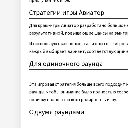
приступайте к игре.
Стратегии игры Авиатор
Для краш-игры Авиатор разработано большое к
результативной, повышающие шансы на выигр
Их используют как новые, так и опытные игрок
каждый выбирает вариант, соответствующий е
Для одиночного раунда
Эта игровая стратегия больше всего подходит
раунды, чтобы внимание было полностью сосре
новичку полностью контролировать игру.
С двумя раундами