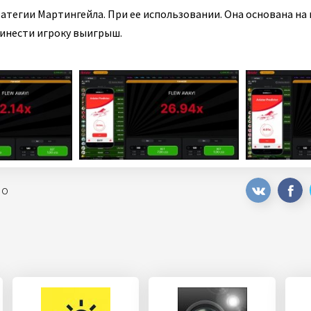
атегии Мартингейла. При ее использовании. Она основана на
инести игроку выигрыш.
но