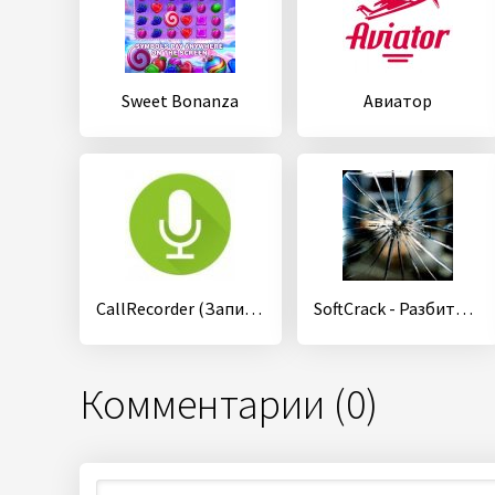
Sweet Bonanza
Авиатор
CallRecorder (Запись звонков)
SoftCrack - Разбитый экран - шалость
Комментарии (0)