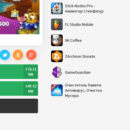
Stick Nodes Pro -
Аниматор Стикфигур
FL Studio Mobile
VK Coffee
ZArchiver Donate
178.11
GameGuardian
MB
Очиститель Памяти:
145.12
Антивирус, Очистка
MB
Мусора