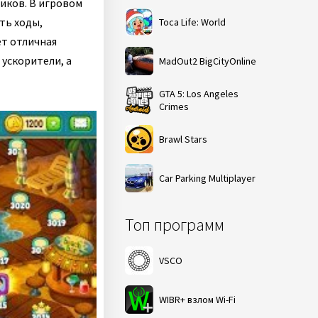
биков. В игровом
ть ходы,
Toca Life: World
ет отличная
 ускорители, а
MadOut2 BigCityOnline
GTA 5: Los Angeles
Crimes
Brawl Stars
Car Parking Multiplayer
Топ программ
VSCO
WIBR+ взлом Wi-Fi