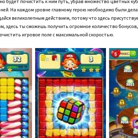
жно будет почистить к ним путь, убрав множество цветных ку
ней. На каждом уровне главному герою необходимо были дела
дайся великолепным действием, потому что здесь присутству
им, здесь ты сможешь получить огромное количество бонусов,
очистить игровое поле с максимальной скоростью.