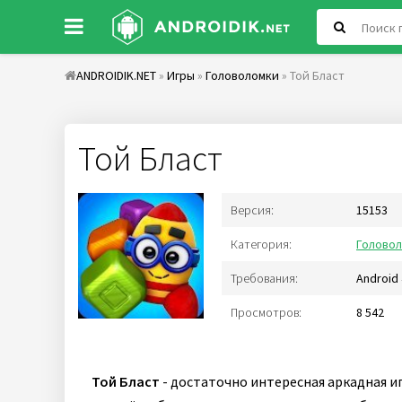
ANDROIDIK.NET
»
Игры
»
Головоломки
» Той Бласт
Той Бласт
Версия:
15153
Категория:
Голово
Требования:
Android 
Просмотров:
8 542
Той Бласт
- достаточно интересная аркадная и