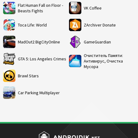
Flat Human Fall on Floor -
VK Coffee
Beasts Fights
Toca Life: World
ZArchiver Donate
MadOut2 BigCityOnline
GameGuardian
Очиститель Памяти:
GTA 5: Los Angeles Crimes
Антивирус, Очистка
Мусора
Brawl Stars
Car Parking Multiplayer