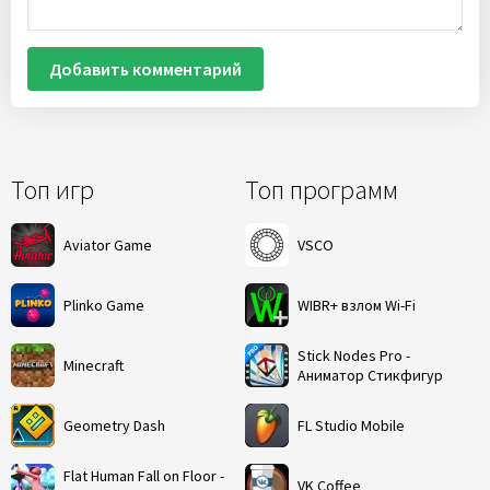
Добавить комментарий
Топ игр
Топ программ
Aviator Game
VSCO
Plinko Game
WIBR+ взлом Wi-Fi
Stick Nodes Pro -
Minecraft
Аниматор Стикфигур
Geometry Dash
FL Studio Mobile
Flat Human Fall on Floor -
VK Coffee