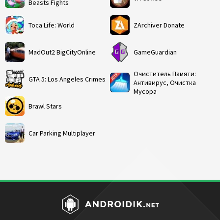
Beasts Fights
Toca Life: World
ZArchiver Donate
MadOut2 BigCityOnline
GameGuardian
Очиститель Памяти:
GTA 5: Los Angeles Crimes
Антивирус, Очистка
Мусора
Brawl Stars
Car Parking Multiplayer