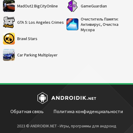
MadOut2 BigCityOnline
GameGuardian
Очиститель Памяти:
GTA 5: Los Angeles Crimes
Антивирус, Очистка
Мусора
Brawl Stars
Car Parking Multiplayer
Обратная связь
Политика конфиденциальности
2023 © ANDROIDIK.NET - Игры, программы для андроид