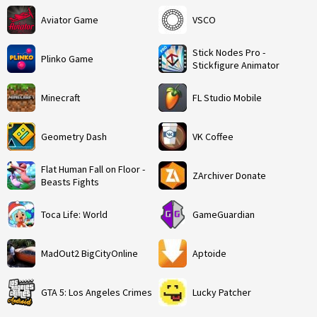
Aviator Game
VSCO
Stick Nodes Pro -
Plinko Game
Stickfigure Animator
Minecraft
FL Studio Mobile
Geometry Dash
VK Coffee
Flat Human Fall on Floor -
ZArchiver Donate
Beasts Fights
Toca Life: World
GameGuardian
MadOut2 BigCityOnline
Aptoide
GTA 5: Los Angeles Crimes
Lucky Patcher