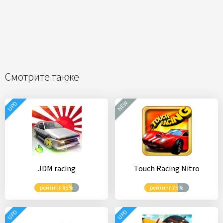
Смотрите также
NEW
UPD
JDM racing
Touch Racing Nitro
рейтинг 85%
рейтинг 75%
UPD
UPD