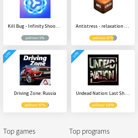
Kill Bug - Infinity Shooting
Antistress - relaxation toys
рейтинг 0%
рейтинг 87%
UPD
UPD
Driving Zone: Russia
Undead Nation: Last Shelter
рейтинг 97%
рейтинг 100%
Top games
Top programs