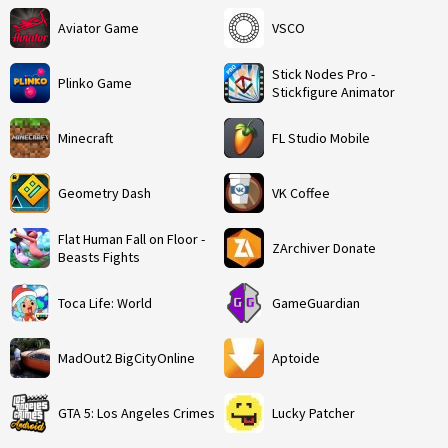
Aviator Game
VSCO
Stick Nodes Pro -
Plinko Game
Stickfigure Animator
Minecraft
FL Studio Mobile
Geometry Dash
VK Coffee
Flat Human Fall on Floor -
ZArchiver Donate
Beasts Fights
Toca Life: World
GameGuardian
MadOut2 BigCityOnline
Aptoide
GTA 5: Los Angeles Crimes
Lucky Patcher