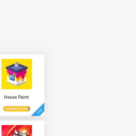
House Paint
рейтинг 93%
UPD