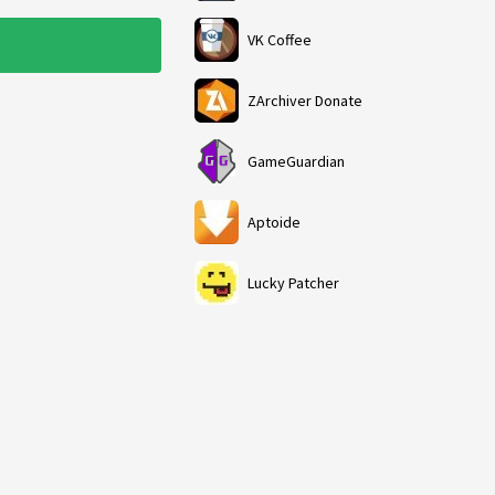
VK Coffee
ZArchiver Donate
GameGuardian
Aptoide
Lucky Patcher