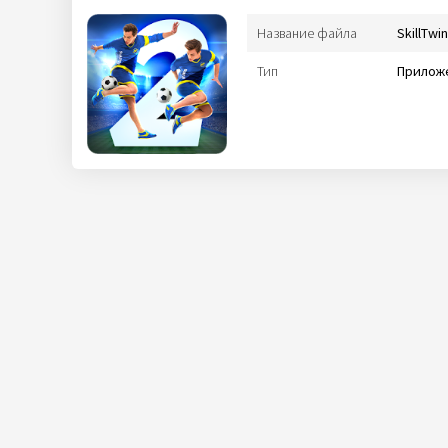
Название файла
SkillTw
Тип
Приложе