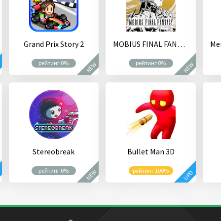
Grand Prix Story 2
MOBIUS FINAL FANTASY
рейтинг 0%
рейтинг 0%
NEW
NEW
D
Stereobreak
Bullet Man 3D
рейтинг 0%
рейтинг 100%
NEW
D
UPD