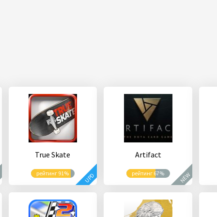
True Skate
Artifact
рейтинг 91%
рейтинг 67%
W
NEW
UPD