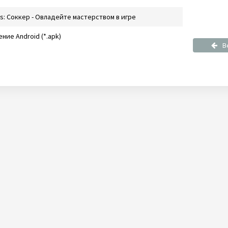
ins: Соккер - Овладейте мастерством в игре
ние Android (*.apk)
В