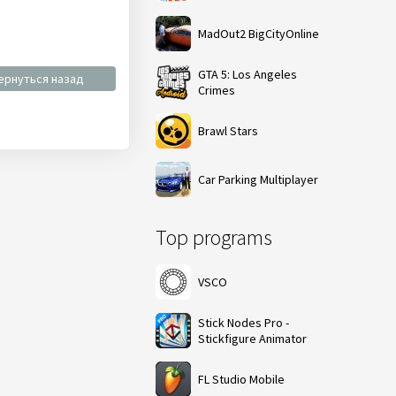
MadOut2 BigCityOnline
GTA 5: Los Angeles
ернуться назад
Crimes
Brawl Stars
Car Parking Multiplayer
Top programs
VSCO
Stick Nodes Pro -
Stickfigure Animator
FL Studio Mobile