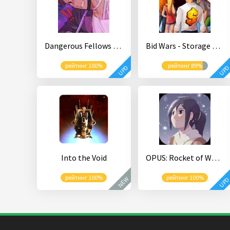
Dangerous Fellows - Romantic Thrillers Otome game
Bid Wars - Storage Auctions and Pawn Shop Tycoon
рейтинг 100%
рейтинг 89%
UPD
UP
Into the Void
OPUS: Rocket of Whispers
рейтинг 100%
рейтинг 100%
NEW
UP