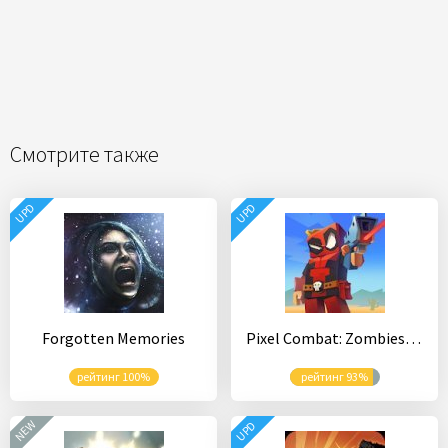
Смотрите также
UPD
UPD
Forgotten Memories
Pixel Combat: Zombies Strike
рейтинг 100%
рейтинг 93%
NEW
UPD