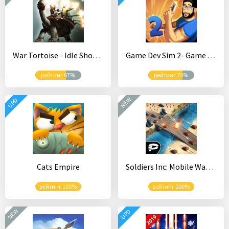
War Tortoise - Idle Shooter
Game Dev Sim 2- Game Dev Simulator
рейтинг 67%
рейтинг 75%
NEW
UPD
Cats Empire
Soldiers Inc: Mobile Warfare
рейтинг 100%
рейтинг 100%
NEW
UPD