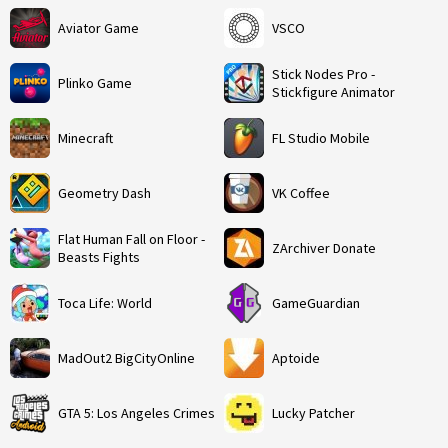
Aviator Game
VSCO
Stick Nodes Pro -
Plinko Game
Stickfigure Animator
Minecraft
FL Studio Mobile
Geometry Dash
VK Coffee
Flat Human Fall on Floor -
ZArchiver Donate
Beasts Fights
Toca Life: World
GameGuardian
MadOut2 BigCityOnline
Aptoide
GTA 5: Los Angeles Crimes
Lucky Patcher