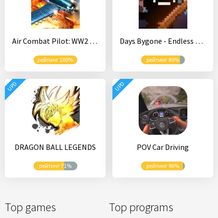
Air Combat Pilot: WW2 Pacific
Days Bygone - Endless Castle Defense
рейтинг 100%
рейтинг 89%
UPD
UPD
DRAGON BALL LEGENDS
POV Car Driving
рейтинг 71%
рейтинг 96%
Top games
Top programs