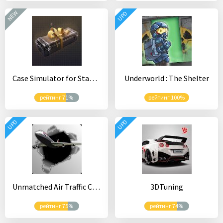
NEW
UPD
Case Simulator for Standoff 2
Underworld : The Shelter
рейтинг 71%
рейтинг 100%
UPD
UPD
Unmatched Air Traffic Control
3DTuning
рейтинг 75%
рейтинг 74%