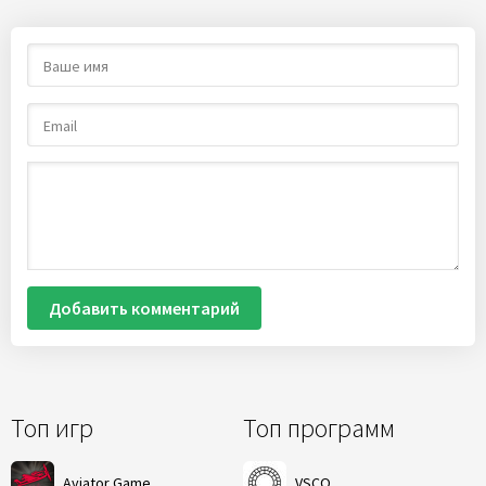
Добавить комментарий
Топ игр
Топ программ
Aviator Game
VSCO