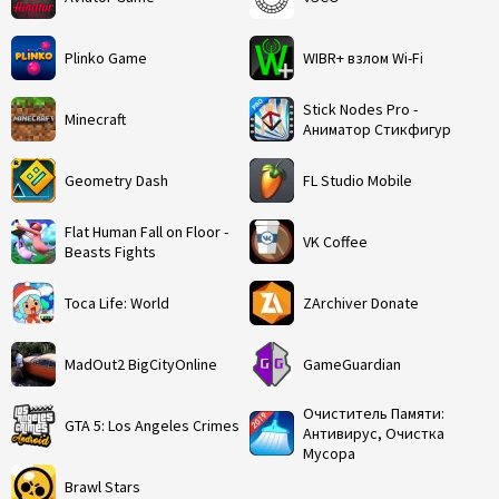
Plinko Game
WIBR+ взлом Wi-Fi
Stick Nodes Pro -
Minecraft
Аниматор Стикфигур
Geometry Dash
FL Studio Mobile
Flat Human Fall on Floor -
VK Coffee
Beasts Fights
Toca Life: World
ZArchiver Donate
MadOut2 BigCityOnline
GameGuardian
Очиститель Памяти:
GTA 5: Los Angeles Crimes
Антивирус, Очистка
Мусора
Brawl Stars