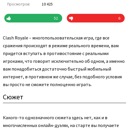
Просмотров:
10 425
52
6
Clash Royale – многопользовательская игра, где все
сражения происходят в режиме реального времени, вам
придется вступать в противостояние с реальными
игроками, что говорит исключительно об одном, а именно
вам понадобиться достаточно быстрый мобильный
интернет, в противном же случае, без подобного условия
вы просто не сможете полноценно играть.
Сюжет
Какого-то однозначного сюжета здесь нет, как и в
многочисленных онлайн-дуэлях, на старте вы получаете