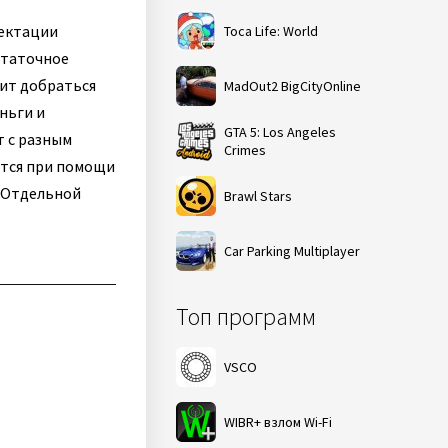
лектации
Toca Life: World
статочное
оит добраться
MadOut2 BigCityOnline
ньги и
GTA 5: Los Angeles
 с разным
Crimes
ются при помощи
. Отдельной
Brawl Stars
Car Parking Multiplayer
Топ программ
VSCO
WIBR+ взлом Wi-Fi