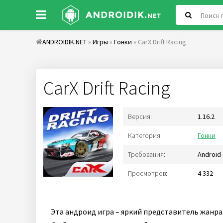
ANDROIDIK.NET
»
Игры
»
Гонки
» CarX Drift Racing
CarX Drift Racing
Версия:
1.16.2
Категория:
Гонки
Требования:
Android 
Просмотров:
4 332
Эта андроид игра – яркий представитель жанра