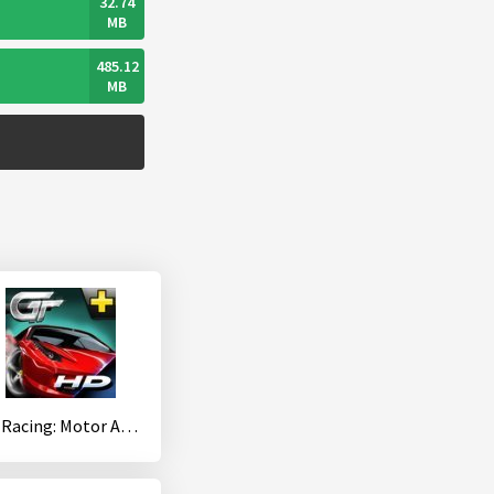
32.74
MB
485.12
MB
GT Racing: Motor Academy