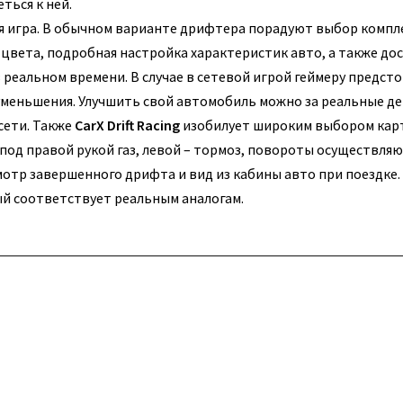
ться к ней.
вая игра. В обычном варианте дрифтера порадуют выбор комп
цвета, подробная настройка характеристик авто, а также до
реальном времени. В случае в сетевой игрой геймеру предст
 уменьшения.
Улучшить свой автомобиль можно за реальные де
сети. Также
CarX Drift Racing
изобилует широким выбором карт
под правой рукой газ, левой – тормоз, повороты осуществля
мотр завершенного дрифта и вид из кабины авто при поездке
ый соответствует реальным аналогам.