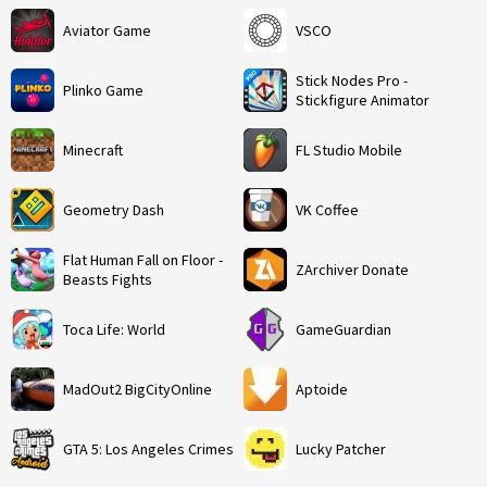
Aviator Game
VSCO
Stick Nodes Pro -
Plinko Game
Stickfigure Animator
Minecraft
FL Studio Mobile
Geometry Dash
VK Coffee
Flat Human Fall on Floor -
ZArchiver Donate
Beasts Fights
Toca Life: World
GameGuardian
MadOut2 BigCityOnline
Aptoide
GTA 5: Los Angeles Crimes
Lucky Patcher