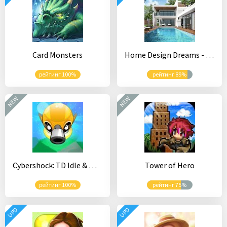
Card Monsters
Home Design Dreams - Design My Dream House Games
рейтинг 100%
рейтинг 89%
NEW
NEW
Cybershock: TD Idle & Merge
Tower of Hero
рейтинг 100%
рейтинг 75%
UPD
UPD