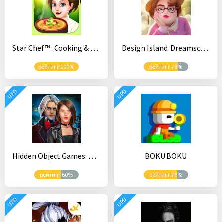
Star Chef™ : Cooking & Restaurant Game
Design Island: Dreamscapes
рейтинг 100%
рейтинг 78%
UPD
UPD
Hidden Object Games: Mystery of the City
BOKU BOKU
рейтинг 60%
рейтинг 76%
UPD
UPD