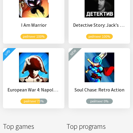
I Am Warrior
Detective Story: Jack's Case - Hidden objects
рейтинг 100%
рейтинг 100%
NEW
UPD
European War 4: Napoleon
Soul Chase: Retro Action
рейтинг 73%
рейтинг 0%
Top games
Top programs