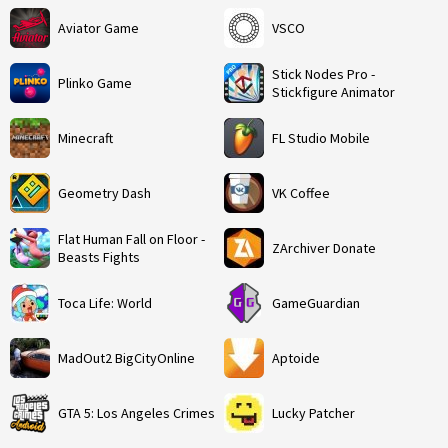
Aviator Game
VSCO
Stick Nodes Pro -
Plinko Game
Stickfigure Animator
Minecraft
FL Studio Mobile
Geometry Dash
VK Coffee
Flat Human Fall on Floor -
ZArchiver Donate
Beasts Fights
Toca Life: World
GameGuardian
MadOut2 BigCityOnline
Aptoide
GTA 5: Los Angeles Crimes
Lucky Patcher