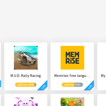
M.U.D. Rally Racing
Memrise: free language app - French, Spanish
рейтинг 91%
рейтинг 60%
D
UPD
UPD