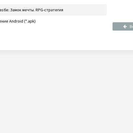
Castle: Замок мечты. RPG-стратегия
ние Android (*.apk)
В