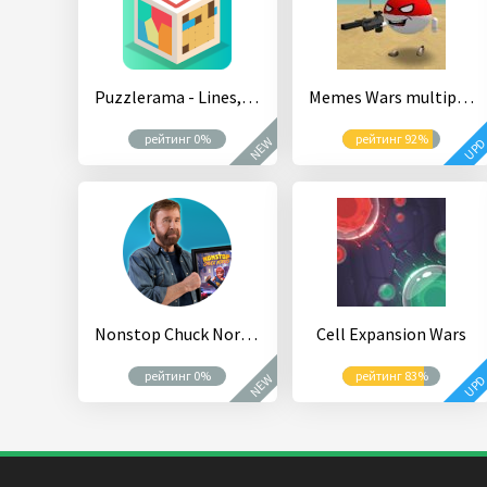
Puzzlerama - Lines, Dots, Blocks, Pipes & more!
Memes Wars multiplayer sandbox
рейтинг 0%
рейтинг 92%
NEW
UP
Nonstop Chuck Norris - RPG Offline Dungeon Crawler
Cell Expansion Wars
рейтинг 0%
рейтинг 83%
NEW
UP