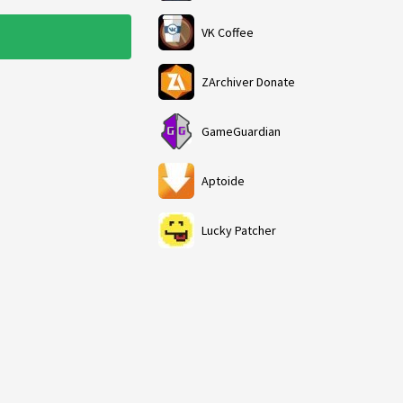
VK Coffee
ZArchiver Donate
GameGuardian
Aptoide
Lucky Patcher