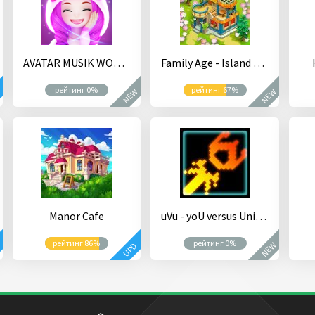
AVATAR MUSIK WORLD - Social Dancing Game
Family Age - Island farm game adventure
рейтинг 0%
рейтинг 67%
NEW
NEW
D
Manor Cafe
uVu - yoU versus Universe
рейтинг 86%
рейтинг 0%
NEW
D
UPD