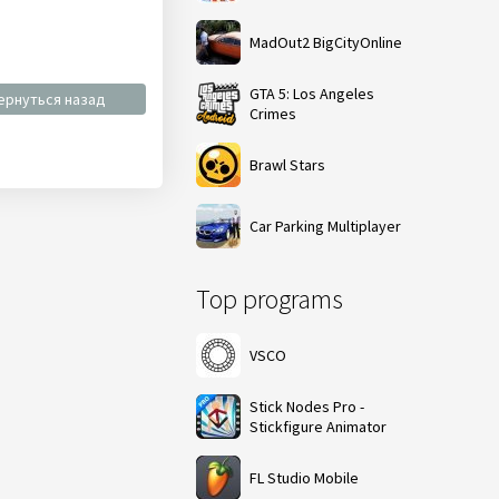
MadOut2 BigCityOnline
GTA 5: Los Angeles
ернуться назад
Crimes
Brawl Stars
Car Parking Multiplayer
Top programs
VSCO
Stick Nodes Pro -
Stickfigure Animator
FL Studio Mobile