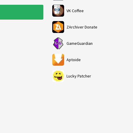
VK Coffee
ZArchiver Donate
GameGuardian
Aptoide
Lucky Patcher