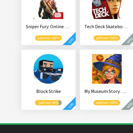
Sniper Fury: Online 3D FPS & Sniper Shooter Game
Tech Deck Skateboarding
рейтинг 100%
рейтинг 100%
NE
UPD
Block Strike
My Museum Story: Mystery Match
рейтинг 88%
рейтинг 100%
NE
UPD