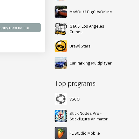
MadOut2 BigCityOnline
GTA 5: Los Angeles
ернуться назад
Crimes
Brawl Stars
Car Parking Multiplayer
Top programs
VSCO
Stick Nodes Pro -
Stickfigure Animator
FL Studio Mobile