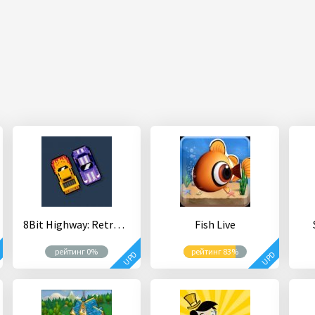
8Bit Highway: Retro Racing
Fish Live
рейтинг 0%
рейтинг 83%
D
UPD
UPD