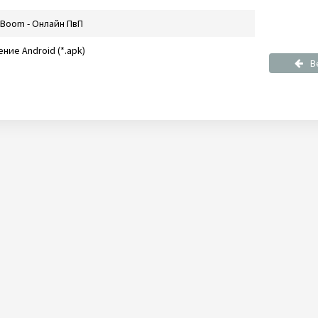
 Boom - Онлайн ПвП
ние Android (*.apk)
В