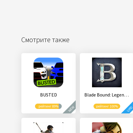
Смотрите также
BUSTED
Blade Bound: Legendary Hack’n’Slash РПГ Action RPG
рейтинг 89%
рейтинг 100%
NEW
UP