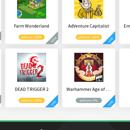
Farm Wonderland
AdVenture Capitalist
рейтинг 100%
рейтинг 100%
W
NEW
UPD
DEAD TRIGGER 2
Warhammer Age of Sigmar: Realm War
рейтинг 100%
рейтинг 0%
W
UPD
UPD