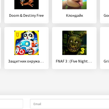
Doom & Destiny Free
Клондайк
Защитник окружающей среды
FNAF 3 : (Five Nights at Freddy)