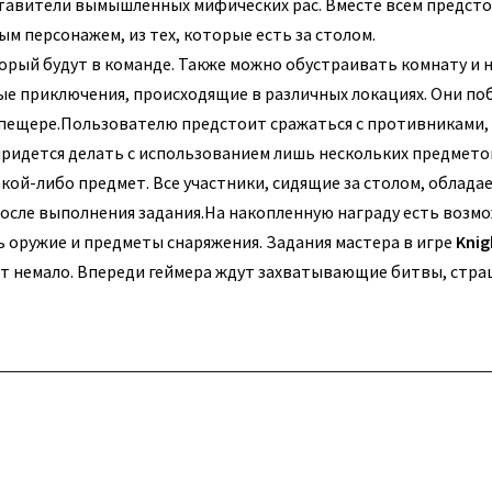
дставители вымышленных мифических рас. Вместе всем предсто
м персонажем, из тех, которые есть за столом.
орый будут в команде. Также можно обустраивать комнату и 
ые приключения, происходящие в различных локациях. Они п
 пещере.
Пользователю предстоит сражаться с противниками,
 придется делать с использованием лишь нескольких предмето
кой-либо предмет. Все участники, сидящие за столом, облада
осле выполнения задания.
На накопленную награду есть возм
 оружие и предметы снаряжения. Задания мастера в игре
Knig
ет немало. Впереди геймера ждут захватывающие битвы, стр