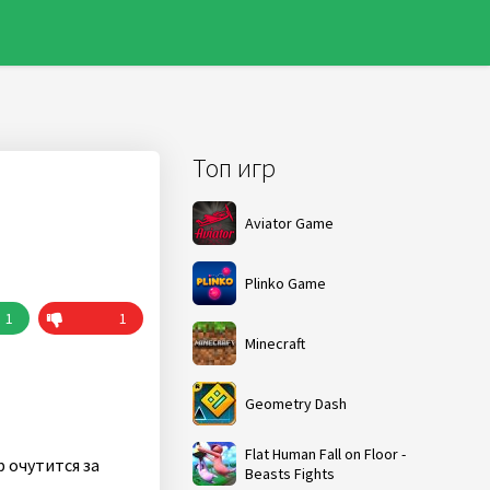
Топ игр
Aviator Game
Plinko Game
1
1
Minecraft
Geometry Dash
Flat Human Fall on Floor -
р очутится за
Beasts Fights