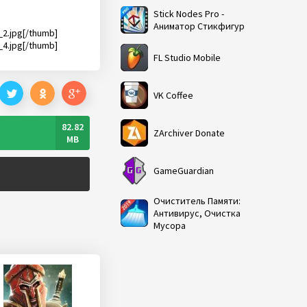
Stick Nodes Pro -
Аниматор Стикфигур
2.jpg[/thumb]
4.jpg[/thumb]
FL Studio Mobile
VK Coffee
82.82
ZArchiver Donate
MB
GameGuardian
Очиститель Памяти:
Антивирус, Очистка
Мусора