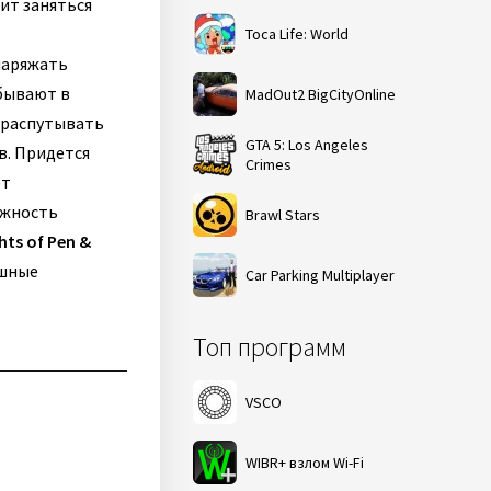
ит заняться
Toca Life: World
наряжать
обывают в
MadOut2 BigCityOnline
 распутывать
GTA 5: Los Angeles
в. Придется
Crimes
ет
ожность
Brawl Stars
hts of Pen &
ашные
Car Parking Multiplayer
Топ программ
VSCO
WIBR+ взлом Wi-Fi