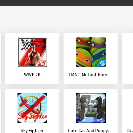
WWE 2K
TMNT:Mutant Rumble
Sky Fighter
Cute Cat And Puppy World