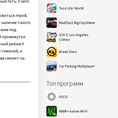
ый путь. У него
Toca Life: World
овиться герой,
 наличие такого
MadOut2 BigCityOnline
ежим под
GTA 5: Los Angeles
ый промежуток
Crimes
тный режим.
У
стижений, и
Brawl Stars
eus
сможет на
Car Parking Multiplayer
Топ программ
VSCO
WIBR+ взлом Wi-Fi