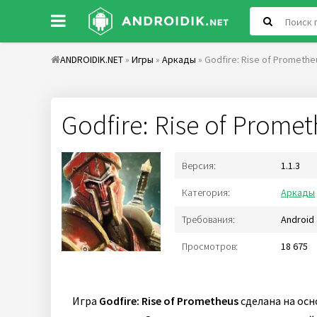
ANDROIDIK.NET
»
Игры
»
Аркады
» Godfire: Rise of Promethe
Godfire: Rise of Prome
Версия:
1.1.3
Категория:
Аркады
Требования:
Android 
Просмотров:
18 675
Игра
Godfire: Rise of Prometheus
сделана на осн