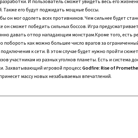
разработки. И пользователь сможет увидеть весь его жизненн
й. Также его будут поджидать мощные боссы.
бы он мог одолеть всех противников. Чем сильнее будет стан
е он сможет победить сильных боссов. Игра предусматривает
оянно давать отпор нападающим монстрам.
Кроме того, есть р
мо побороть как можно большее число врагов за ограниченн
подключения к сети. В этом случае будет нужно пройти сюже
ов участникам из разных уголков планеты. Есть и система до
оки. Захватывающий игровой процесс
Godfire: Rise of Prometh
 принесет массу новых незабываемых впечатлений.