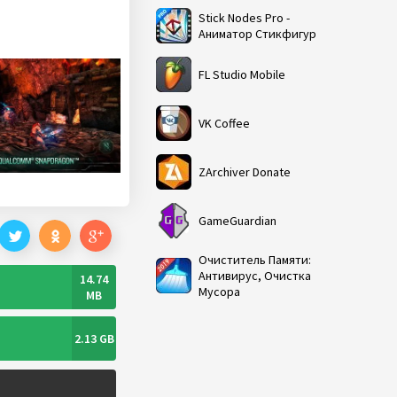
Stick Nodes Pro -
Аниматор Стикфигур
FL Studio Mobile
VK Coffee
ZArchiver Donate
GameGuardian
Очиститель Памяти:
Антивирус, Очистка
14.74
Мусора
MB
2.13 GB