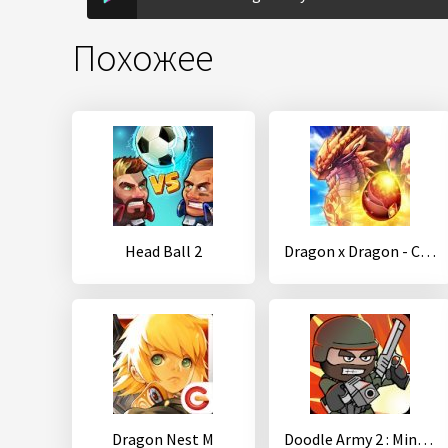
Похожее
Head Ball 2
Dragon x Dragon - City Sim Game
Dragon Nest M
Doodle Army 2 : Mini Militia