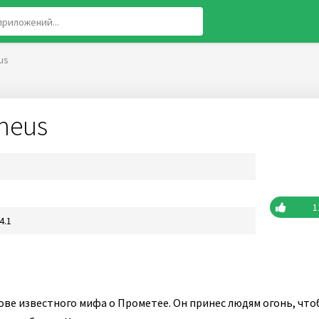
us
theus
1
4.1
ове известного мифа о Прометее. Он принес людям огонь, что