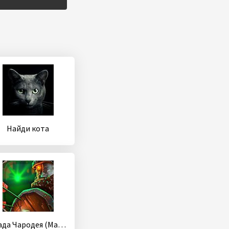
Найди кота
Осада Чародея (Magic Siege - Defender)