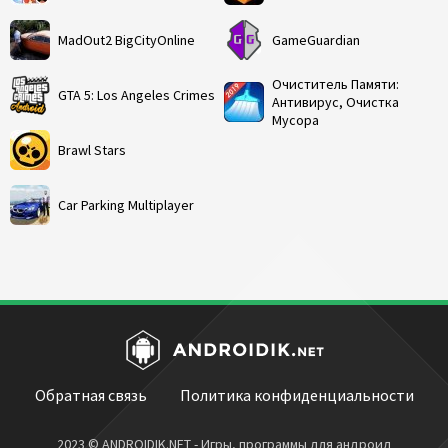
MadOut2 BigCityOnline
GameGuardian
Очиститель Памяти:
GTA 5: Los Angeles Crimes
Антивирус, Очистка
Мусора
Brawl Stars
Car Parking Multiplayer
Обратная связь
Политика конфиденциальности
2023 © ANDROIDIK.NET - Игры, программы для андроид