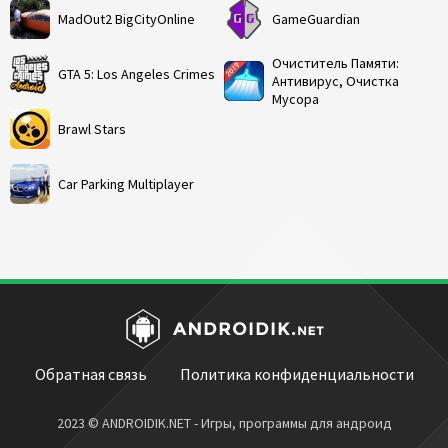
MadOut2 BigCityOnline
GameGuardian
Очиститель Памяти:
GTA 5: Los Angeles Crimes
Антивирус, Очистка
Мусора
Brawl Stars
Car Parking Multiplayer
Обратная связь
Политика конфиденциальности
2023 © ANDROIDIK.NET - Игры, программы для андроид