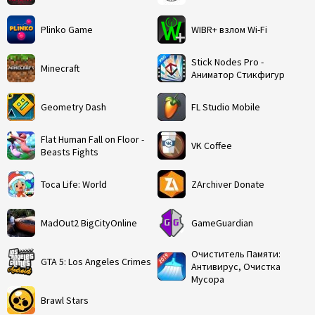
Plinko Game
WIBR+ взлом Wi-Fi
Stick Nodes Pro -
Minecraft
Аниматор Стикфигур
Geometry Dash
FL Studio Mobile
Flat Human Fall on Floor -
VK Coffee
Beasts Fights
Toca Life: World
ZArchiver Donate
MadOut2 BigCityOnline
GameGuardian
Очиститель Памяти:
GTA 5: Los Angeles Crimes
Антивирус, Очистка
Мусора
Brawl Stars