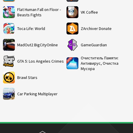
Flat Human Fall on Floor -
VK Coffee
Beasts Fights
Toca Life: World
ZArchiver Donate
MadOut2 BigCityOnline
GameGuardian
Очиститель Памяти:
GTA 5: Los Angeles Crimes
Антивирус, Очистка
Мусора
Brawl Stars
Car Parking Multiplayer