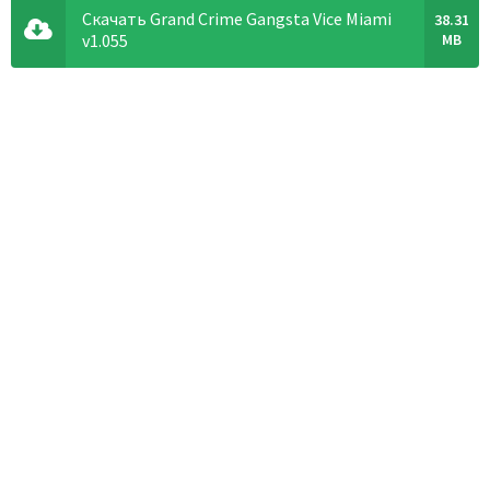
Скачать Grand Crime Gangsta Vice Miami
38.31
v1.055
MB