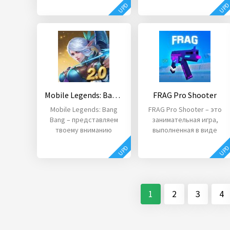
UPD
UP
виде экшена.
выполненная в виде
Mobile Legends: Bang Bang
FRAG Pro Shooter
Mobile Legends: Bang
FRAG Pro Shooter – это
Bang – представляем
занимательная игра,
твоему вниманию
выполненная в виде
великолепную игру,
шутера.
UPD
UP
которая сочетает в
себе
1
2
3
4