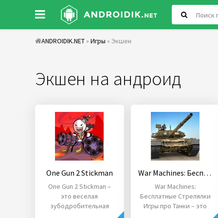
ANDROIDIK.NET
»
Игры
» Экшен
Экшен на андроид
One Gun 2 Stickman
War Machines: Бесплатные Стрелялки Игры про Танки
One Gun 2 Stickman –
War Machines:
это веселая
Бесплатные Стрелялки
зубодробительная
Игры про Танки – это
игра, реализованная в
аркадная разработка,