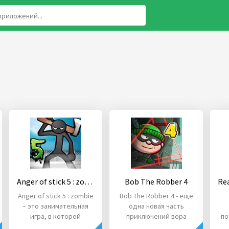
Anger of stick 5 : zombie
Bob The Robber 4
Anger of stick 5 : zombie
Bob The Robber 4 - ещё
– это занимательная
одна новая часть
игра, в которой
приключений вора
по
фигурирует Стикмен.
Боба. С этого момента