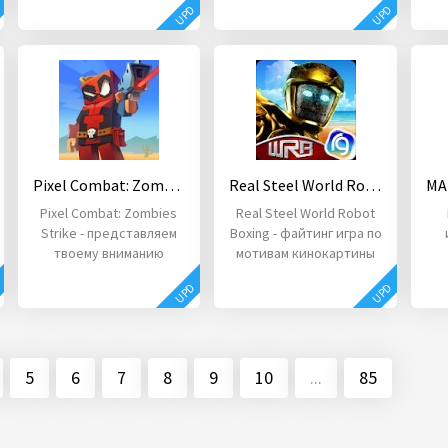
D
UPD
UPD
он решил переехать
Pixel Combat: Zombies Strike
Real Steel World Robot Boxing
Pixel Combat: Zombies
Real Steel World Robot
Strike - представляем
Boxing - файтинг игра по
твоему вниманию
мотивам кинокартины
пиксельный шутер от
"Жива сталь", которая
D
UPD
UPD
первого лица.
увлечет
о
5
6
7
8
9
10
...
85