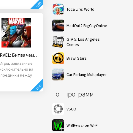
UPD
Toca Life: World
MadOut2 BigCityOnline
GTA 5: Los Angeles
Crimes
MARVEL: Битва чемпионов
Brawl Stars
Игры, завязанные
исключительно на
Car Parking Multiplayer
поединки между
интересными
UPD
персонажами,
Топ программ
ткровенно говоря,
VSCO
WIBR+ взлом Wi-Fi