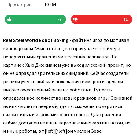
Просмотров:
10 564
73
11
Real Steel World Robot Boxing
- файтинг игра по мотивам
кинокартины "Жива сталь", которая увлечет геймера
невероятными сражениями железных великанов. По
картине с Хью Джекманом уже выходил схожий проект, но
он не оправдал зрительских ожиданий. Сейчас создатели
решили учесть шибки и пожелания геймеров и сделали
высококачественный экшен с роботами. Тут есть
определенное количество новых режимов игры. Основной
из них - мультиплеерный, где ты сможешь помериться
силой с иными игроками со всего света. Для сражений
сейчас доступен не лишь персонаж кинокартины Атом, но
и иные роботы, в т[left][/left]ом числе и Зевс.