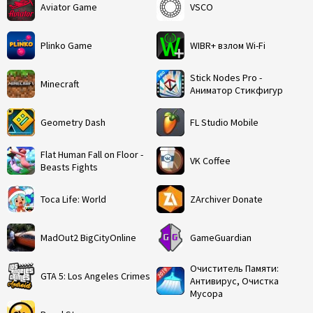
Aviator Game
VSCO
Plinko Game
WIBR+ взлом Wi-Fi
Stick Nodes Pro -
Minecraft
Аниматор Стикфигур
Geometry Dash
FL Studio Mobile
Flat Human Fall on Floor -
VK Coffee
Beasts Fights
Toca Life: World
ZArchiver Donate
MadOut2 BigCityOnline
GameGuardian
Очиститель Памяти:
GTA 5: Los Angeles Crimes
Антивирус, Очистка
Мусора