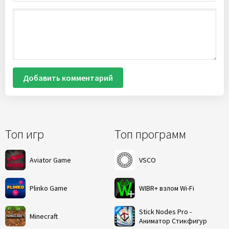
Добавить комментарий
Топ игр
Топ программ
Aviator Game
VSCO
Plinko Game
WIBR+ взлом Wi-Fi
Stick Nodes Pro -
Minecraft
Аниматор Стикфигур