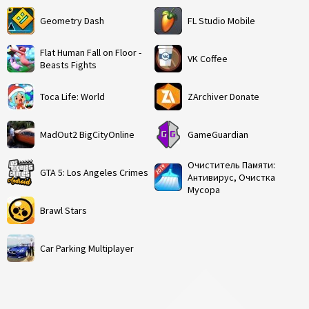
Geometry Dash
FL Studio Mobile
Flat Human Fall on Floor -
VK Coffee
Beasts Fights
Toca Life: World
ZArchiver Donate
MadOut2 BigCityOnline
GameGuardian
Очиститель Памяти:
GTA 5: Los Angeles Crimes
Антивирус, Очистка
Мусора
Brawl Stars
Car Parking Multiplayer