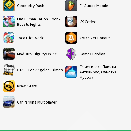
Geometry Dash
FL Studio Mobile
Flat Human Fall on Floor -
VK Coffee
Beasts Fights
Toca Life: World
ZArchiver Donate
MadOut2 BigCityOnline
GameGuardian
Очиститель Памяти:
GTA 5: Los Angeles Crimes
Антивирус, Очистка
Мусора
Brawl Stars
Car Parking Multiplayer