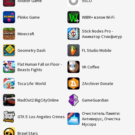
Aviator Game
VSCO
Plinko Game
WIBR+ взлом Wi-Fi
Stick Nodes Pro -
Minecraft
Аниматор Стикфигур
Geometry Dash
FL Studio Mobile
Flat Human Fall on Floor -
VK Coffee
Beasts Fights
Toca Life: World
ZArchiver Donate
MadOut2 BigCityOnline
GameGuardian
Очиститель Памяти:
GTA 5: Los Angeles Crimes
Антивирус, Очистка
Мусора
Brawl Stars