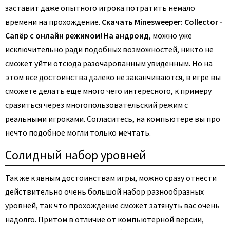
заставит даже опытного игрока потратить немало
времени на прохождение.
Скачать Minesweeper: Collector -
Сапёр с онлайн режимом! На андроид
, можно уже
исключительно ради подобных возможностей, никто не
сможет уйти отсюда разочарованным увиденным. Но на
этом все достоинства далеко не заканчиваются, в игре вы
сможете делать еще много чего интересного, к примеру
сразиться через многопользовательский режим с
реальными игроками. Согласитесь, на компьютере вы про
нечто подобное могли только мечтать.
Солидный набор уровней
Так же к явным достоинствам игры, можно сразу отнести
действительно очень большой набор разнообразных
уровней, так что прохождение сможет затянуть вас очень
надолго. Притом в отличие от компьютерной версии,