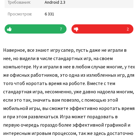
Требования:
Android 2.3
Просмотров:
6 331
7
2
Наверное, все знают игру сапер, пусть даже не играли в
нее, но видели в числе стандартных игр, на своем
компьютере. Ну и играли в нее в любом случае многие, у тех
же офисных работников, это одна из излюбленных игр, для
того чтоб коротать время на роботе. Вместе с тем
стандартная игра, несомненно, уже давно надоела многим,
если это так, значить вам повезло, с помощью этой
мобильной игры, вы сможете эффективно коротать время
и при этом развлекаться. Игра может порадовать в
первую очередь гораздо более эффективной графикой и
интересным игровым процессом, так же здесь достаточно