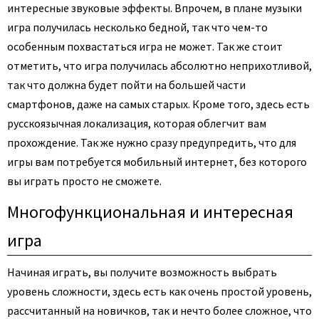
интересные звуковые эффекты. Впрочем, в плане музыки
игра получилась несколько бедной, так что чем-то
особенным похвастаться игра не может. Так же стоит
отметить, что игра получилась абсолютно неприхотливой,
так что должна будет пойти на большей части
смартфонов, даже на самых старых. Кроме того, здесь есть
русскоязычная локализация, которая облегчит вам
прохождение. Так же нужно сразу предупредить, что для
игры вам потребуется мобильный интернет, без которого
вы играть просто не сможете.
Многофункциональная и интересная
игра
Начиная играть, вы получите возможность выбрать
уровень сложности, здесь есть как очень простой уровень,
рассчитанный на новичков, так и нечто более сложное, что