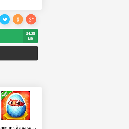
84.35
MB
Крошечный дракон бездельник