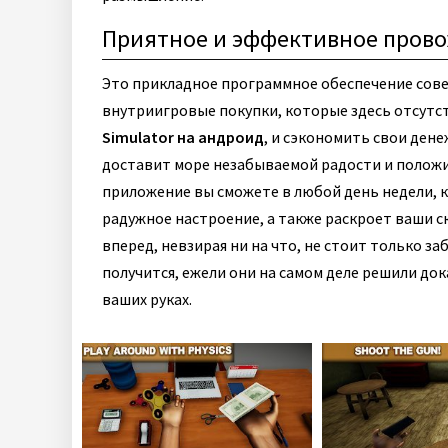
Приятное и эффективное пров
Это прикладное программное обеспечение сов
внутриигровые покупки, которые здесь отсутс
Simulator на андроид
, и сэкономить свои дене
доставит море незабываемой радости и положи
приложение вы сможете в любой день недели, к
радужное настроение, а также раскроет ваши с
вперед, невзирая ни на что, не стоит только з
получится, ежели они на самом деле решили док
ваших руках.