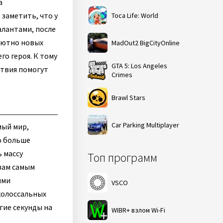
а
заметить, что у
Toca Life: World
алантами, после
олютно новых
MadOut2 BigCityOnline
о героя. К тому
GTA 5: Los Angeles
ствия помогут
Crimes
Brawl Stars
Car Parking Multiplayer
мый мир,
о больше
 массу
Топ программ
вам самым
ими
VSCO
колоссальных
гие секунды на
WIBR+ взлом Wi-Fi