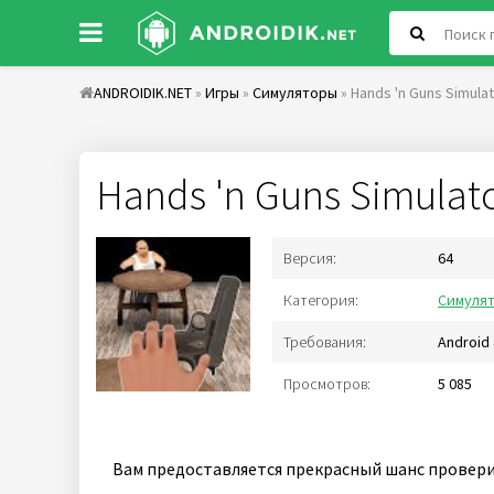
ANDROIDIK.NET
»
Игры
»
Симуляторы
» Hands 'n Guns Simula
Hands 'n Guns Simulat
Версия:
64
Категория:
Симуля
Требования:
Android 
Просмотров:
5 085
Вам предоставляется прекрасный шанс провер