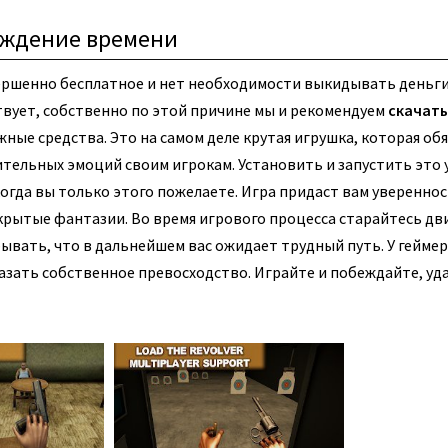
ождение времени
ершенно бесплатное и нет необходимости выкидывать деньги
твует, собственно по этой причине мы и рекомендуем
скачать
жные средства. Это на самом деле крутая игрушка, которая об
тельных эмоций своим игрокам. Установить и запустить это
огда вы только этого пожелаете. Игра придаст вам уверенно
крытые фантазии. Во время игрового процесса старайтесь дв
абывать, что в дальнейшем вас ожидает трудный путь. У геймер
азать собственное превосходство. Играйте и побеждайте, уда