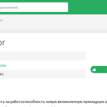
tor
or
торы
4.1
ить на работоспособность новую великолепную прикладную 