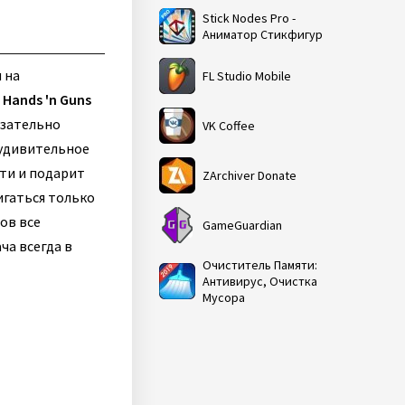
Stick Nodes Pro -
Аниматор Стикфигур
 на
FL Studio Mobile
 Hands 'n Guns
язательно
VK Coffee
 удивительное
сти и подарит
ZArchiver Donate
игаться только
ов все
GameGuardian
ча всегда в
Очиститель Памяти:
Антивирус, Очистка
Мусора