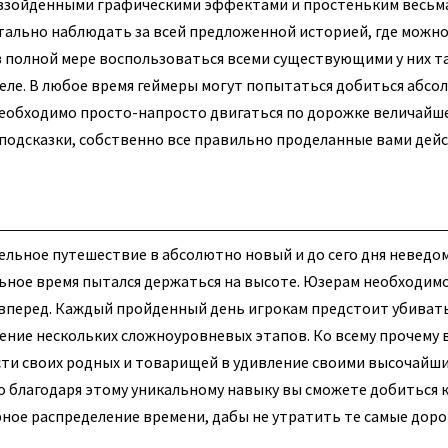
евзойденными графическими эффектами и простеньким весьм
ально наблюдать за всей предложенной историей, где можно 
 полной мере воспользоваться всеми существующими у них т
деле. В любое время геймеры могут попытаться добиться абс
необходимо просто-напросто двигаться по дорожке величайшег
одсказки, собственно все правильно проделанные вами дей
ельное путешествие в абсолютно новый и до сего дня неведо
ьное время пытался держаться на высоте. Юзерам необходим
вперед. Каждый пройденный день игрокам предстоит убивать
ение нескольких сложноуровневых этапов. Ко всему прочему 
сти своих родных и товарищей в удивление своими высочайш
 благодаря этому уникальному навыку вы сможете добиться 
рное распределение времени, дабы не утратить те самые доро