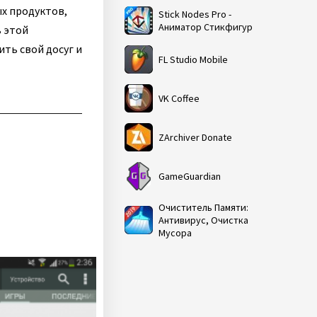
х продуктов,
Stick Nodes Pro -
Аниматор Стикфигур
ь этой
ть свой досуг и
FL Studio Mobile
VK Coffee
ZArchiver Donate
GameGuardian
Очиститель Памяти:
Антивирус, Очистка
Мусора