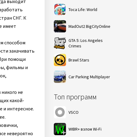
гда выходит
азработать
Toca Life: World
стран СНГ. К
не имеет
MadOut2 BigCityOnline
GTA 5: Los Angeles
им способом
Crimes
ости закачивать
 При помощи
Brawl Stars
ры, фильмы и
ок,
Car Parking Multiplayer
 никого не
Топ программ
щих какой-
е и интересное.
VSCO
ее.
новички,
WIBR+ взлом Wi-Fi
 все невероятно