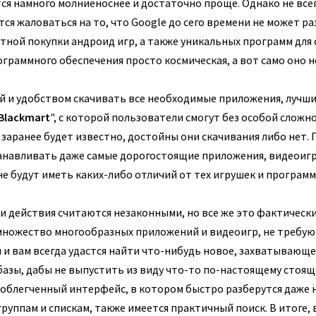
ся намного молниеноснее и достаточно проще. Однако не все
тся жаловаться на то, что Google до сего времени не может р
ной покупки андроид игр, а также уникальных программ для 
рограммного обеспечения просто космическая, а вот само оно 
ой и удобством скачивать все необходимые приложения, лучш
Blackmart
", с которой пользователи смогут без особой сложн
заранее будет известно, достойны они скачивания либо нет.
анавливать даже самые дорогостоящие приложения, видеоиг
е будут иметь каких-либо отличий от тех игрушек и программ
ти действия считаются незаконными, но все же это фактически
множество многообразных приложений и видеоигр, не требую
и вам всегда удастся найти что-нибудь новое, захватывающе
азы, дабы не выпустить из виду что-то по-настоящему стоящ
 облегченный интерфейс, в котором быстро разберутся даже 
руппам и спискам, также имеется практичный поиск. В итоге,