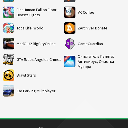
Flat Human Fall on Floor -
VK Coffee
Beasts Fights
Toca Life: World
ZArchiver Donate
MadOut2 BigCityOnline
GameGuardian
Очиститель Памяти:
GTA 5: Los Angeles Crimes
Антивирус, Очистка
Мусора
Brawl Stars
Car Parking Multiplayer