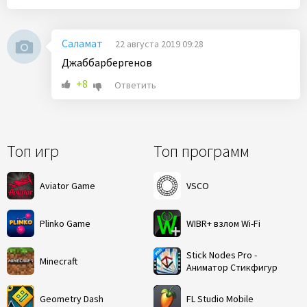
Саламат
22 августа 2019 09:28
Джаббарбергенов
+8
Ответить
Топ игр
Топ программ
Aviator Game
VSCO
Plinko Game
WIBR+ взлом Wi-Fi
Stick Nodes Pro -
Minecraft
Аниматор Стикфигур
Geometry Dash
FL Studio Mobile