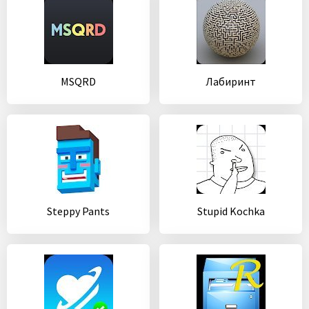
MSQRD
Лабиринт
Steppy Pants
Stupid Kochka