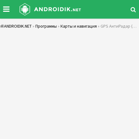
ANDROIDIK.NET
»
Программы
»
Карты и навигация
» GPS АнтиРадар (детектор) FREE