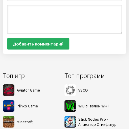
Добавить комментарий
Топ игр
Топ программ
Aviator Game
VSCO
Plinko Game
WIBR+ взлом Wi-Fi
Stick Nodes Pro -
Minecraft
Аниматор Стикфигур