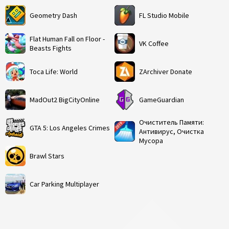
Geometry Dash
FL Studio Mobile
Flat Human Fall on Floor -
VK Coffee
Beasts Fights
Toca Life: World
ZArchiver Donate
MadOut2 BigCityOnline
GameGuardian
Очиститель Памяти:
GTA 5: Los Angeles Crimes
Антивирус, Очистка
Мусора
Brawl Stars
Car Parking Multiplayer