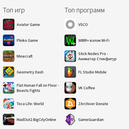
Топ игр
Топ программ
Aviator Game
VSCO
Plinko Game
WIBR+ взлом Wi-Fi
Stick Nodes Pro -
Minecraft
Аниматор Стикфигур
Geometry Dash
FL Studio Mobile
Flat Human Fall on Floor -
VK Coffee
Beasts Fights
Toca Life: World
ZArchiver Donate
MadOut2 BigCityOnline
GameGuardian