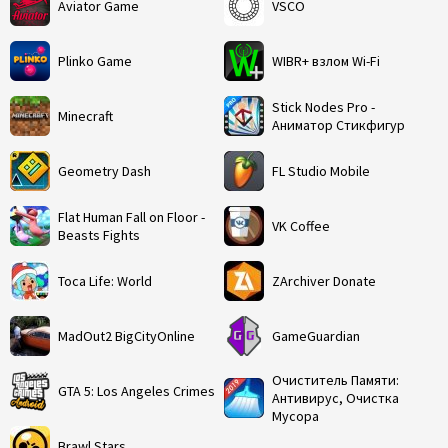
Aviator Game
VSCO
Plinko Game
WIBR+ взлом Wi-Fi
Stick Nodes Pro -
Minecraft
Аниматор Стикфигур
Geometry Dash
FL Studio Mobile
Flat Human Fall on Floor -
VK Coffee
Beasts Fights
Toca Life: World
ZArchiver Donate
MadOut2 BigCityOnline
GameGuardian
Очиститель Памяти:
GTA 5: Los Angeles Crimes
Антивирус, Очистка
Мусора
Brawl Stars