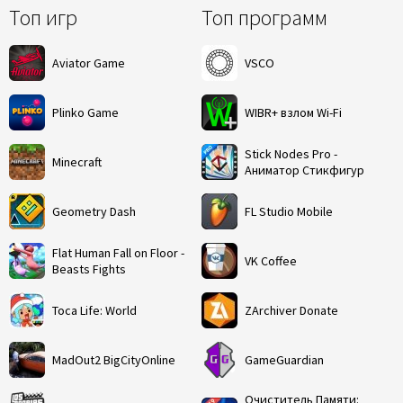
Топ игр
Топ программ
Aviator Game
VSCO
Plinko Game
WIBR+ взлом Wi-Fi
Stick Nodes Pro -
Minecraft
Аниматор Стикфигур
Geometry Dash
FL Studio Mobile
Flat Human Fall on Floor -
VK Coffee
Beasts Fights
Toca Life: World
ZArchiver Donate
MadOut2 BigCityOnline
GameGuardian
Очиститель Памяти: