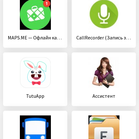
MAPS.ME — Офлайн карты
CallRecorder (Запись звонков)
TutuApp
Ассистент