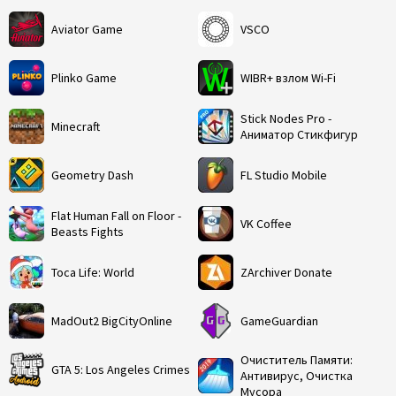
Aviator Game
VSCO
Plinko Game
WIBR+ взлом Wi-Fi
Stick Nodes Pro -
Minecraft
Аниматор Стикфигур
Geometry Dash
FL Studio Mobile
Flat Human Fall on Floor -
VK Coffee
Beasts Fights
Toca Life: World
ZArchiver Donate
MadOut2 BigCityOnline
GameGuardian
Очиститель Памяти:
GTA 5: Los Angeles Crimes
Антивирус, Очистка
Мусора