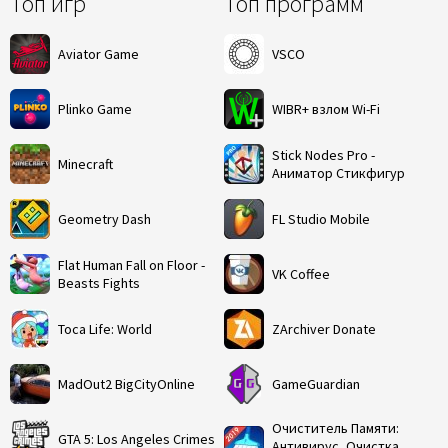
Топ игр
Топ программ
Aviator Game
VSCO
Plinko Game
WIBR+ взлом Wi-Fi
Stick Nodes Pro -
Minecraft
Аниматор Стикфигур
Geometry Dash
FL Studio Mobile
Flat Human Fall on Floor -
VK Coffee
Beasts Fights
Toca Life: World
ZArchiver Donate
MadOut2 BigCityOnline
GameGuardian
Очиститель Памяти:
GTA 5: Los Angeles Crimes
Антивирус, Очистка