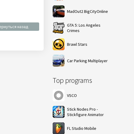
MadOut2 BigCityOnline
GTA 5: Los Angeles
ернуться назад
Crimes
Brawl Stars
Car Parking Multiplayer
Top programs
VSCO
Stick Nodes Pro -
Stickfigure Animator
FL Studio Mobile