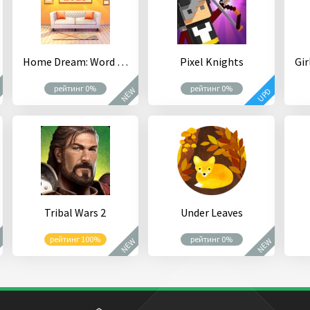
Home Dream: Word Scape & Dream Home Design Games
Pixel Knights
рейтинг 0%
рейтинг 0%
W
NEW
UPD
Tribal Wars 2
Under Leaves
рейтинг 100%
рейтинг 0%
W
NEW
NEW