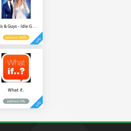
Girls & Guys - Idle Game
рейтинг 100%
UPD
What if..
рейтинг 0%
UPD