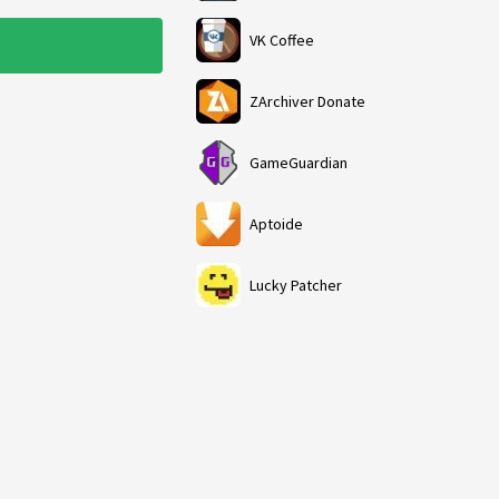
VK Coffee
ZArchiver Donate
GameGuardian
Aptoide
Lucky Patcher