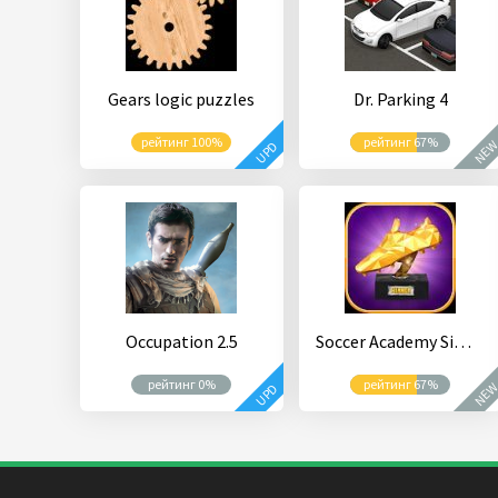
Gears logic puzzles
Dr. Parking 4
рейтинг 100%
рейтинг 67%
NE
UPD
Occupation 2.5
Soccer Academy Simulator
рейтинг 0%
рейтинг 67%
NE
UPD