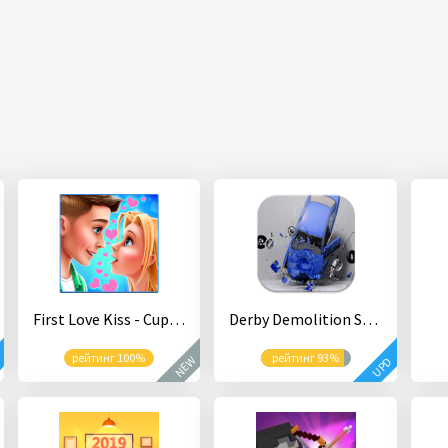
First Love Kiss - Cupid’s Romance Mission
Derby Demolition Simulator
рейтинг 100%
рейтинг 93%
NEW
D
UPD