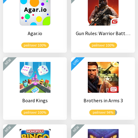
Agar.io
Gun Rules: Warrior Battlegrounds Fire
рейтинг 100%
рейтинг 100%
NEW
UPD
Board Kings
Brothers in Arms 3
рейтинг 100%
рейтинг 94%
NEW
NEW