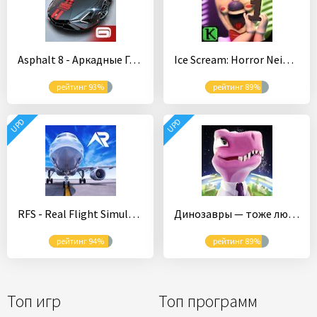
Asphalt 8 - Аркадные Гонки
Ice Scream: Horror Neighborhood
рейтинг 93%
рейтинг 89%
UPD
UPD
RFS - Real Flight Simulator
Динозавры — тоже люди
рейтинг 94%
рейтинг 89%
Топ игр
Топ программ