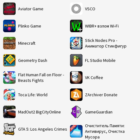
Aviator Game
VSCO
Plinko Game
WIBR+ взлом Wi-Fi
Stick Nodes Pro -
Minecraft
Аниматор Стикфигур
Geometry Dash
FL Studio Mobile
Flat Human Fall on Floor -
VK Coffee
Beasts Fights
Toca Life: World
ZArchiver Donate
MadOut2 BigCityOnline
GameGuardian
Очиститель Памяти:
GTA 5: Los Angeles Crimes
Антивирус, Очистка
Мусора