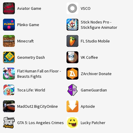
Aviator Game
VSCO
Stick Nodes Pro -
Plinko Game
Stickfigure Animator
Minecraft
FL Studio Mobile
Geometry Dash
VK Coffee
Flat Human Fall on Floor -
ZArchiver Donate
Beasts Fights
Toca Life: World
GameGuardian
MadOut2 BigCityOnline
Aptoide
GTA 5: Los Angeles Crimes
Lucky Patcher