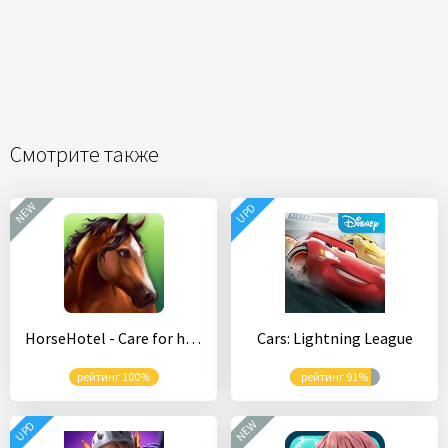
Смотрите также
NEW
UPD
HorseHotel - Care for horses
Cars: Lightning League
рейтинг 100%
рейтинг 91%
NEW
UPD