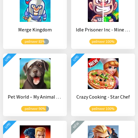
Merge Kingdom
Idle Prisoner Inc - Mine & Crafting Building
рейтинг 83%
рейтинг 100%
UPD
UPD
Pet World – My Animal Hospital – Dream Jobs: Vet
Crazy Cooking - Star Chef
рейтинг 90%
рейтинг 100%
NEW
UPD