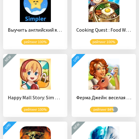
Выучить английский язык с Simpler — проще простого
Cooking Quest : Food Wagon Adventure
рейтинг 100%
рейтинг 100%
NEW
UPD
Happy Mall Story: Sim Game
Ферма Джейн: веселая игра на русском
рейтинг 100%
рейтинг 84%
NEW
UPD