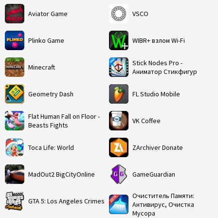
Aviator Game
VSCO
Plinko Game
WIBR+ взлом Wi-Fi
Stick Nodes Pro -
Minecraft
Аниматор Стикфигур
Geometry Dash
FL Studio Mobile
Flat Human Fall on Floor -
VK Coffee
Beasts Fights
Toca Life: World
ZArchiver Donate
MadOut2 BigCityOnline
GameGuardian
Очиститель Памяти:
GTA 5: Los Angeles Crimes
Антивирус, Очистка
Мусора