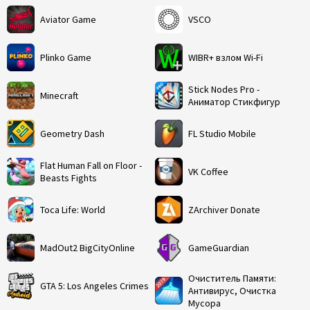
Aviator Game
VSCO
Plinko Game
WIBR+ взлом Wi-Fi
Stick Nodes Pro -
Minecraft
Аниматор Стикфигур
Geometry Dash
FL Studio Mobile
Flat Human Fall on Floor -
VK Coffee
Beasts Fights
Toca Life: World
ZArchiver Donate
MadOut2 BigCityOnline
GameGuardian
Очиститель Памяти:
GTA 5: Los Angeles Crimes
Антивирус, Очистка
Мусора